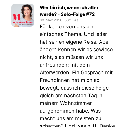
Wer bin ich, wenn ich älter
werde? - Solo-Folge #72
03. May 2026
‧
56m 24s
Für keinen von uns ein
einfaches Thema. Und jeder
hat seinen eigene Reise. Aber
ändern können wir es sowieso
nicht, also müssen wir uns
anfreunden: mit dem
Älterwerden. Ein Gespräch mit
Freundinnen hat mich so
bewegt, dass ich diese Folge
gleich am nächsten Tag in
meinem Wohnzimmer
aufgenommen habe. Was
macht uns am meisten zu
schaffen? Und was hilft. Danke